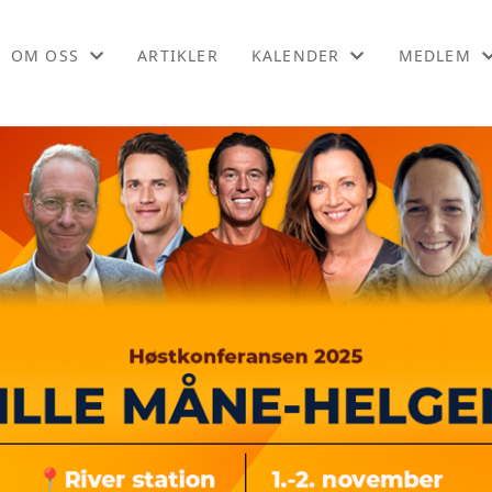
OM OSS
ARTIKLER
KALENDER
MEDLEM
OM OSS
KALENDER
BLI MEDL
KONTAKT OSS
LISTE
MEDLEMSF
LIKEPERS
ONLINEKU
PODCAST
WEBINARO