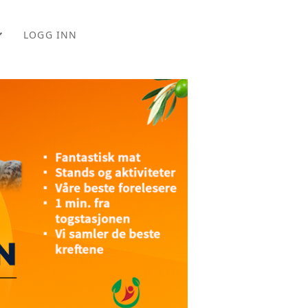
LOGG INN
EM
ORDELER
ONER
RS
PPTAK