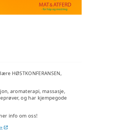
populære HØSTKONFERANSEN,
sjon, aromaterapi, massasje,
vareprøver, og har kjempegode
mer info om oss!
»