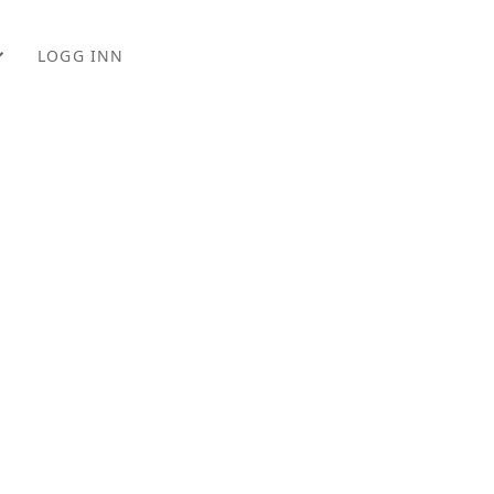
LOGG INN
EM
ORDELER
ONER
RS
PPTAK