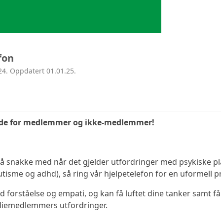
fon
24. Oppdatert 01.01.25.
åde for medlemmer og ikke-medlemmer!
å snakke med når det gjelder utfordringer med psykiske pl
tisme og adhd), så ring vår hjelpetelefon for en uformell p
d forståelse og empati, og kan få luftet dine tanker samt få 
iliemedlemmers utfordringer.