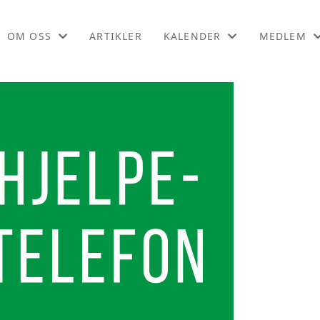
OM OSS
ARTIKLER
KALENDER
MEDLEM
OM OSS
KALENDER
BLI MEDL
KONTAKT OSS
LISTE
MEDLEMSF
LIKEPERS
ONLINEKU
PODCAST
WEBINARO