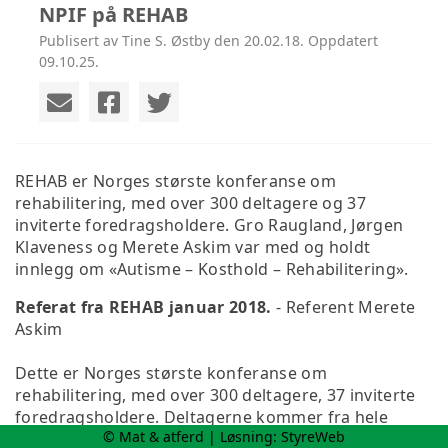
NPIF på REHAB
Publisert av Tine S. Østby den 20.02.18. Oppdatert
09.10.25.
REHAB er Norges største konferanse om
rehabilitering, med over 300 deltagere og 37
inviterte foredragsholdere. Gro Raugland, Jørgen
Klaveness og Merete Askim var med og holdt
innlegg om «Autisme – Kosthold – Rehabilitering».
Referat fra REHAB januar 2018.
- Referent Merete
Askim
Dette er Norges største konferanse om
rehabilitering, med over 300 deltagere, 37 inviterte
foredragsholdere. Deltagerne kommer fra hele
© Mat & atferd | Løsning:
StyreWeb
landet, det var deltagere på alle nivå, fra