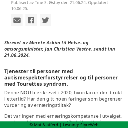
Publisert av Tine S. Østby den 21.06.24. Oppdatert
10.06.25.
Skrevet av Merete Askim til Helse- og
omsorgsminister, Jan Christian Vestre, sendt inn
21.06.2024.
Tjenester til personer med
autismespekterforstyrrelser og til personer
med Tourettes syndrom.
Denne NOU ble skrevet i 2020, hvordan er den brukt
i ettertid? Har den gitt noen føringer som begrenser
vurdering av ernæringstiltak?
Det var ingen med ernæringskompetanse i utvalget,
og derved ingen ernæringstiltak i konklusjonene.
© Mat & atferd | Løsning:
StyreWeb