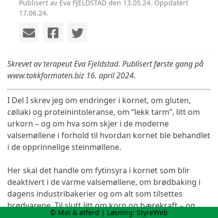
Publisert av Eva FJELDSTAD den 13.05.24. Oppdatert
17.06.24.
Skrevet av terapeut Eva Fjeldstad. Publisert første gang på
www.takkformaten.biz 16. april 2024.
I Del I skrev jeg om endringer i kornet, om gluten,
cøliaki og proteinintoleranse, om “lekk tarm”, litt om
urkorn – og om hva som skjer i de moderne
valsemøllene i forhold til hvordan kornet ble behandlet
i de opprinnelige steinmøllene.
Her skal det handle om fytinsyra i kornet som blir
deaktivert i de varme valsemøllene, om brødbaking i
dagens industribakerier og om alt som tilsettes
brødvarene. Til slutt litt om korn og bærekraft – og
© Mat & atferd | Løsning:
StyreWeb
forbrukermakt.