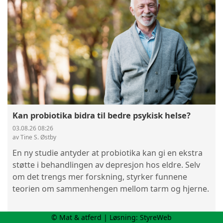
Kan probiotika bidra til bedre psykisk helse?
03.08.26 08:26
av Tine S. Østby
En ny studie antyder at probiotika kan gi en ekstra
støtte i behandlingen av depresjon hos eldre. Selv
om det trengs mer forskning, styrker funnene
teorien om sammenhengen mellom tarm og hjerne.
© Mat & atferd | Løsning:
StyreWeb
Les mer