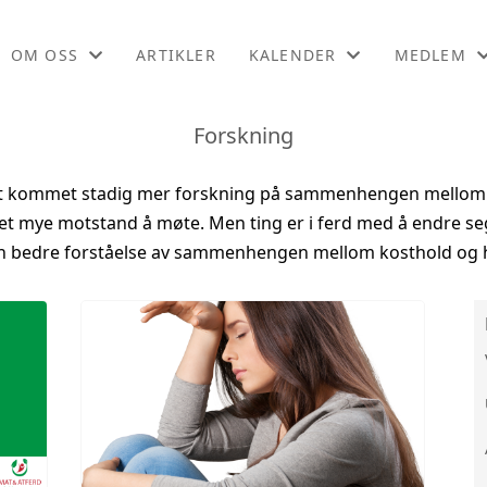
OM OSS
ARTIKLER
KALENDER
MEDLEM
Forskning
OM OSS
KALENDER
BLI MEDL
et kommet stadig mer forskning på sammenhengen mellom 
KONTAKT OSS
LISTE
MEDLEMSF
det mye motstand å møte. Men ting er i ferd med å endre s
LIKEPERS
en bedre forståelse av sammenhengen mellom kosthold og h
ONLINEKU
PODCAST
WEBINARO