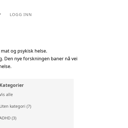
LOGG INN
EM
mat og psykisk helse.
ORDELER
eg. Den nye forskningen baner nå vei
ONER
else.
RS
Kategorier
Vis alle
Uten kategori (7)
PPTAK
ADHD (3)