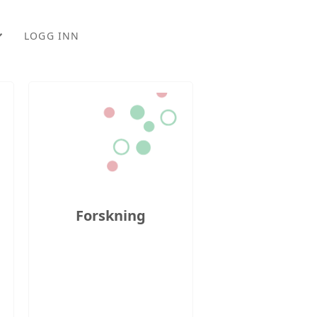
LOGG INN
EM
ORDELER
ONER
RS
Forskning
PPTAK