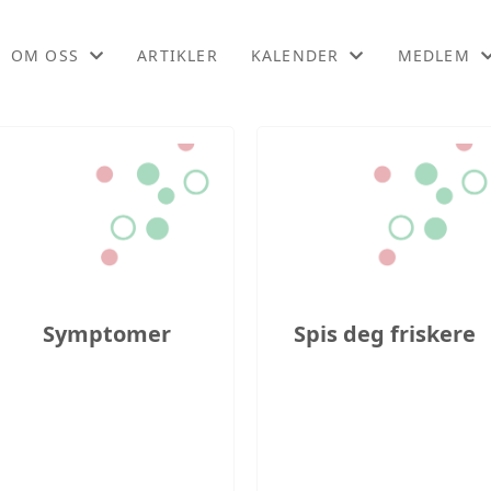
OM OSS
ARTIKLER
KALENDER
MEDLEM
OM OSS
KALENDER
BLI MEDL
KONTAKT OSS
LISTE
MEDLEMSF
LIKEPERS
ONLINEKU
Symptomer
Spis deg friskere
PODCAST
WEBINARO