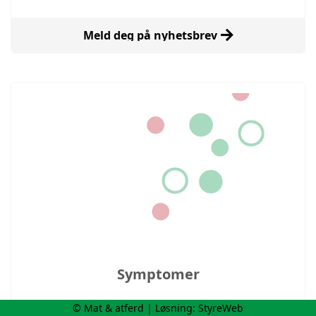
Meld deg på nyhetsbrev
Symptomer
© Mat & atferd | Løsning:
StyreWeb