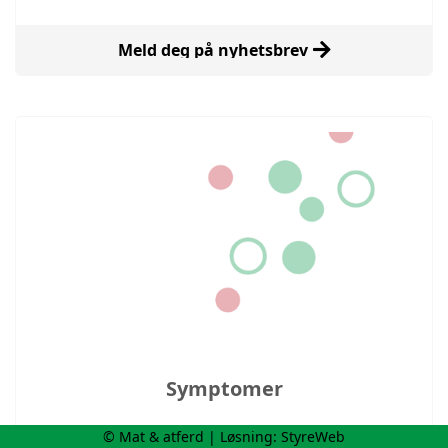
Meld deg på nyhetsbrev
Symptomer
© Mat & atferd | Løsning:
StyreWeb